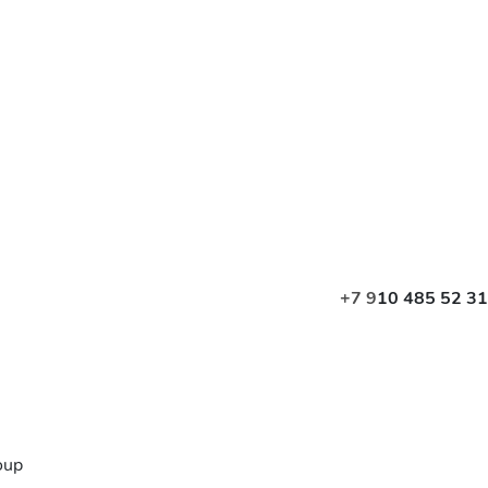
+7 9
10 485 52 31
oup